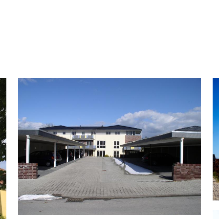
haus
Wohnen an
der
Altenberger
Mühle
(24WE)