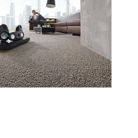
Hochflorteppich
g