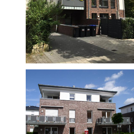
6-
Familienhaus
in
Sendenhorst