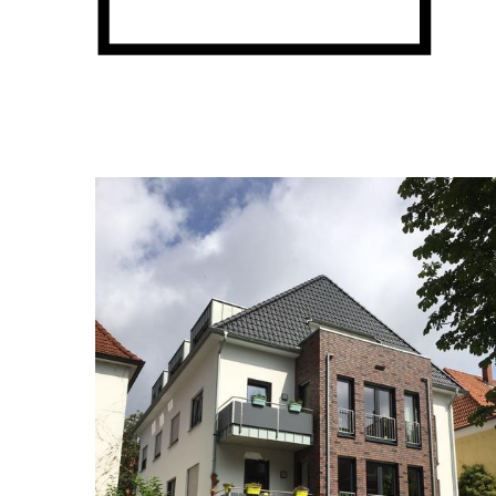
Mehrfamilien
in Münster
(9 WE)